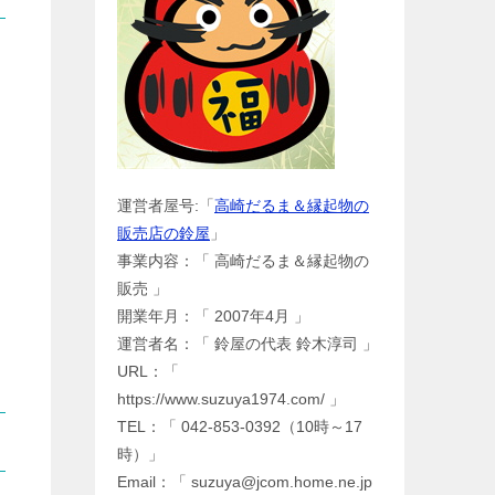
運営者屋号:「
高崎だるま＆縁起物の
販売店の鈴屋
」
事業内容：「 高崎だるま＆縁起物の
販売 」
開業年月：「 2007年4月 」
運営者名：「 鈴屋の代表 鈴木淳司 」
URL：「
https://www.suzuya1974.com/ 」
TEL：「 042-853-0392（10時～17
時）」
Email：「 suzuya@jcom.home.ne.jp